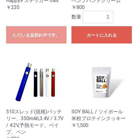
Happy9 ステッカー mini
ヘンプハンドクリーム
￥220
￥800
数量
ただいま品切れ中です。
カートに入れる
510スレッド(規格)バッテ
SOY BALL / ソイボール
リー、350mAh,3.4V / 3.7V
米粉プロテインクッキー
/ 4.2V,予熱モード、ベイ
￥1,500
プ、ペン